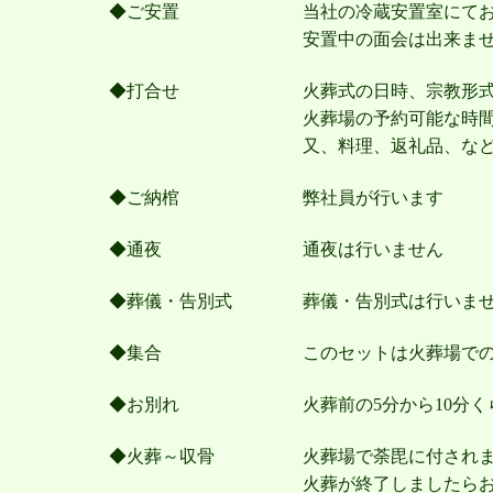
◆ご安置
当社の冷蔵安置室にて
安置中の面会は出来ま
◆打合せ
火葬式の日時、宗教形
火葬場の予約可能な時
又、料理、返礼品、な
◆ご納棺
弊社員が行います
◆通夜
通夜は行いません
◆葬儀・告別式
葬儀・告別式は行いま
◆集合
このセットは火葬場で
◆お別れ
火葬前の5分から10分
◆火葬～収骨
火葬場で荼毘に付され
火葬が終了しましたら