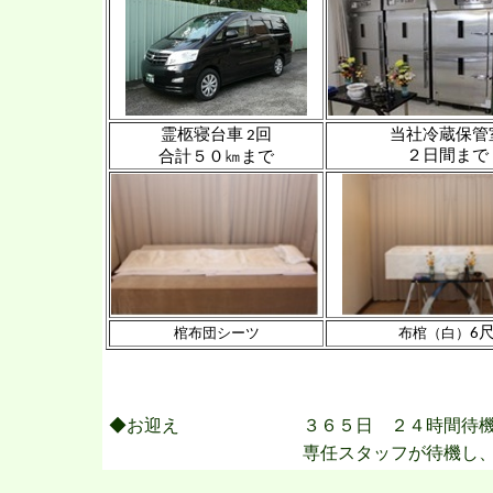
霊柩寝台車
回
当社冷蔵保管
2
２日間まで
合計５０㎞まで
棺布団シーツ
布棺（白）
6
◆お迎え
３６５日 ２４時間待
専任スタッフが待機し