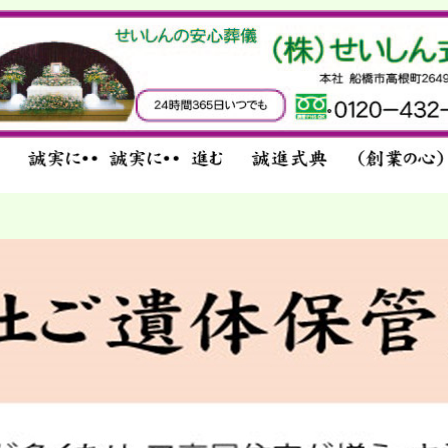
せいしん式典の安心葬儀／千葉・船橋・馬
込・市川・東京／馬込斎場取り扱い件数No1